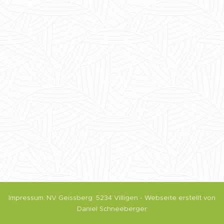
Impressum:
NV Geissberg,
5234 Villigen
- Webseite erstellt von
Daniel Schneeberger