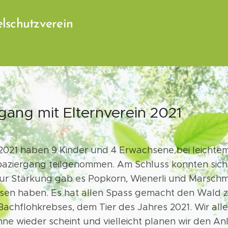
lschutzverein
ang mit Elternverein 2021
 2021 haben 9 Kinder und 4 Erwachsene bei leicht
paziergang teilgenommen. Am Schluss konnten sich
ur Stärkung gab es Popkorn, Wienerli und Marschm
n haben. Es hat allen Spass gemacht den Wald z
achflohkrebses, dem Tier des Jahres 2021. Wir all
nne wieder scheint und vielleicht planen wir den A