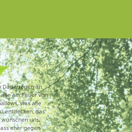
em Dauerregen an
 alle am Feuer von
allows, was alle
u entdecken, das
e wünschen uns,
nlass eher gegen