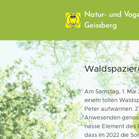
Natur- und Voge
Geissberg
Waldspazierg
Am Samstag, 1. Mai
einem tollen Walds
Peter aufwärmen. Z
Anwesenden genosse
nasse Element des B
dass im 2022 die So