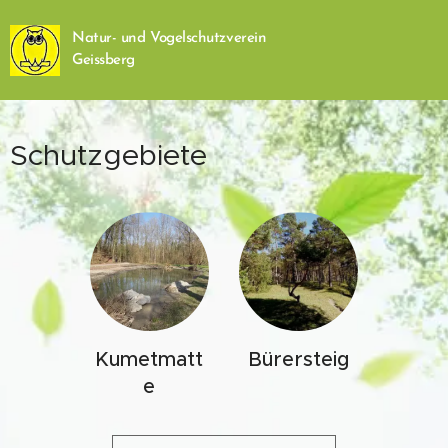
Natur- und Vogelschutzverein
Geissberg
Schutzgebiete
Kumetmatt
Bürersteig
e