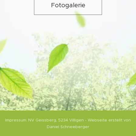
Fotogalerie
Impressum:
NV Geissberg,
5234 Villigen
- Webseite erstellt von
Daniel Schneeberger